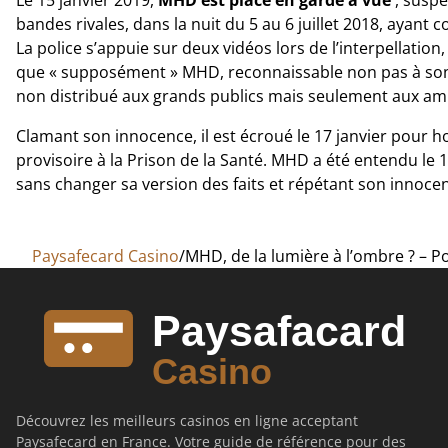
Le 15 janvier 2019,
MHD est placé en garde à vue
, suspe
bandes rivales, dans la nuit du 5 au 6 juillet 2018, ayant 
La police s’appuie sur deux vidéos lors de l’interpellation,
que « supposément » MHD, reconnaissable non pas à so
non distribué aux grands publics mais seulement aux a
Clamant son innocence, il est écroué le 17 janvier pour h
provisoire à la Prison de la Santé. MHD a été entendu le 1
sans changer sa version des faits et répétant son innoce
Paysafecard Casino
MHD, de la lumière à l’ombre ? – Po
Découvrez les meilleurs casinos en ligne acceptant
Paysafecard en France. Votre guide de référence pour des