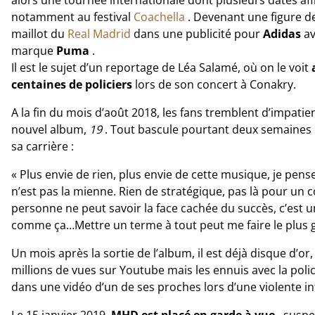
alors une tournée internationale dont plusieurs dates aff
notamment au festival
Coachella
. Devenant une figure de
maillot du
Real Madrid
dans une publicité pour
Adidas
av
marque
Puma
.
Il est le sujet d’un reportage de Léa Salamé, où on le voit
centaines de policiers
lors de son concert à Conakry.
A la fin du mois d’août 2018, les fans tremblent d’impatie
nouvel album,
19
. Tout bascule pourtant deux semaines pl
sa carrière :
« Plus envie de rien, plus envie de cette musique, je pens
n’est pas la mienne. Rien de stratégique, pas là pour un c
personne ne peut savoir la face cachée du succès, c’est un c
comme ça…Mettre un terme à tout peut me faire le plus g
Un mois après la sortie de l’album, il est déjà disque d’or
millions de vues sur Youtube mais les ennuis avec la pol
dans une vidéo d’un de ses proches lors d’une violente in