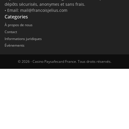
dépôts sécurisés, anonymes et sans frais.
• Email:
mail@francoisjelius.com
Categories
À propos de nous
Contact
Informations juridiques
Évènements
© 2026 - Casino Paysafecard France. Tous droits réservés.